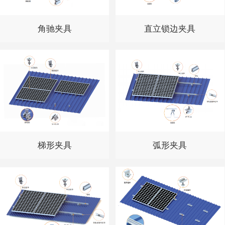
角驰夹具
直立锁边夹具
梯形夹具
弧形夹具