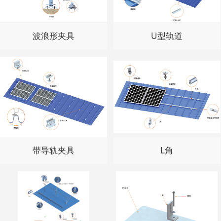
波浪形夹具
U型轨道
带导轨夹具
L角