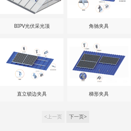
BIPV光伏采光顶
角驰夹具
直立锁边夹具
梯形夹具
<上一页
下一页>