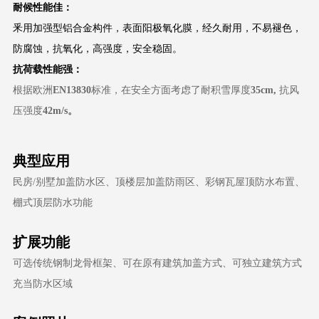
耐候性能佳：
釆用加强型铝合金构件，表面阳极氧化膜，经久耐用，不易褪色，
防腐蚀，抗氧化，高强度，安全稳固。
抗荷载性能强：
根据欧洲
EN13830
标准，在安全方面考虑了耐积雪厚度
35cm,
抗风
压强度
42m/s。
典型应用
民房/别墅加盖防水区、顶楼层加盖防雨区、
彩钢瓦屋顶防水布置、
棚式
顶层防水功能
扩展功能
可选传统钢制龙骨框架、可在原有建筑加盖方式、可独立建筑方式
充当防水区域